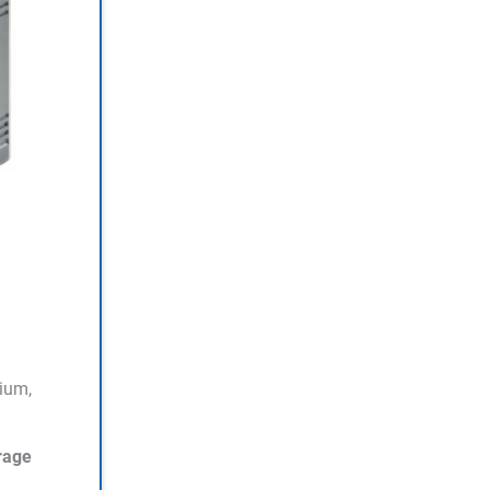
ium,
rage