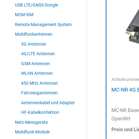
USB LTE/GNSS Dongle
M2M-SIM
Remote Management System
Mobilfunkantennen
5G Antennen
4G/LTE Antennen
GSM Antennen
WLAN Antennen
Artikelnumme
450 MHz Antennen
MC-NR 4G 
Fahrzeugantennen
Antennenkabel und Adapter
MC-NR Base 
HF-Kabelkonfektion
OpenWrt
Netz-Messgeräte
Preis und Li
Mobilfunk-Module