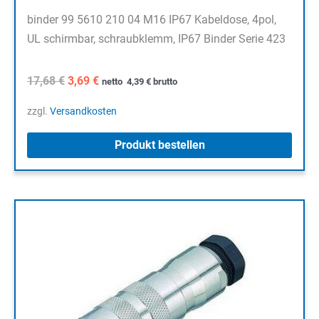
binder 99 5610 210 04 M16 IP67 Kabeldose, 4pol,
UL schirmbar, schraubklemm, IP67 Binder Serie 423
Ursprünglicher
Aktueller
17,68
€
3,69
€
netto
4,39
€
brutto
Preis
Preis
war:
ist:
zzgl.
Versandkosten
17,68 €
3,69 €.
Produkt bestellen