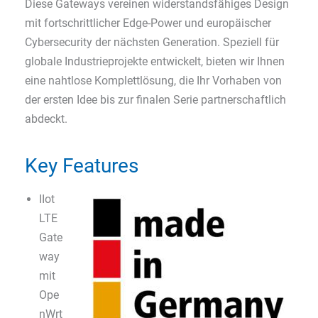
Diese Gateways vereinen widerstandsfähiges Design
mit fortschrittlicher Edge-Power und europäischer
Cybersecurity der nächsten Generation. Speziell für
globale Industrieprojekte entwickelt, bieten wir Ihnen
eine nahtlose Komplettlösung, die Ihr Vorhaben von
der ersten Idee bis zur finalen Serie partnerschaftlich
abdeckt.
Key Features
IIot
LTE
Gate
way
mit
Ope
nWrt