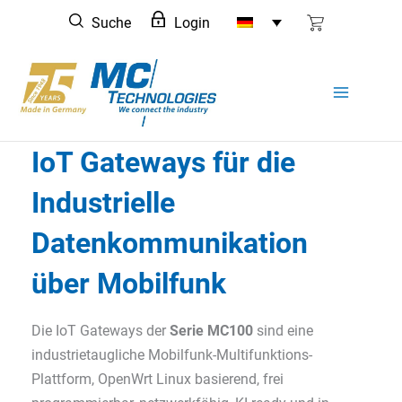
Zum
Suche
Login
Inhalt
springen
IoT Gateways für die
Industrielle
Datenkommunikation
über Mobilfunk
Die IoT Gateways der
Serie MC100
sind eine
industrietaugliche Mobilfunk-Multifunktions-
Plattform, OpenWrt Linux basierend, frei