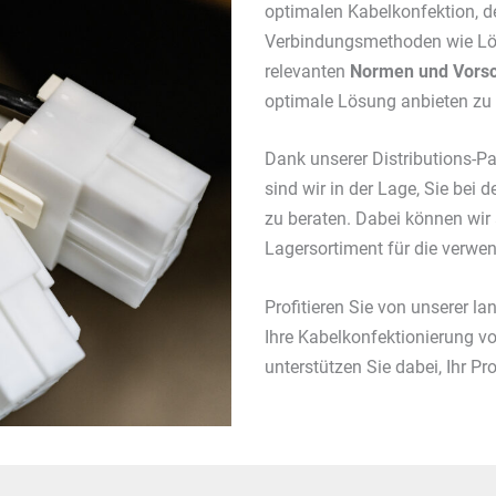
optimalen Kabelkonfektion, 
Verbindungsmethoden wie Löte
relevanten
Normen und Vorsc
optimale Lösung anbieten zu
Dank unserer Distributions-P
sind wir in der Lage, Sie bei
zu beraten. Dabei können wir
Lagersortiment für die verw
Profitieren Sie von unserer 
Ihre Kabelkonfektionierung v
unterstützen Sie dabei, Ihr Pr