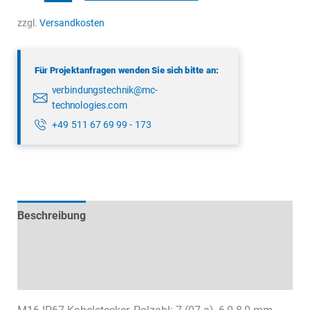
99
5625
zzgl.
Versandkosten
19
07
Für Projektanfragen wenden Sie sich bitte an:
Menge
verbindungstechnik@mc-
technologies.com
+49 511 67 69 99 - 173
Beschreibung
Technische Daten
Datenblätter & Downloads