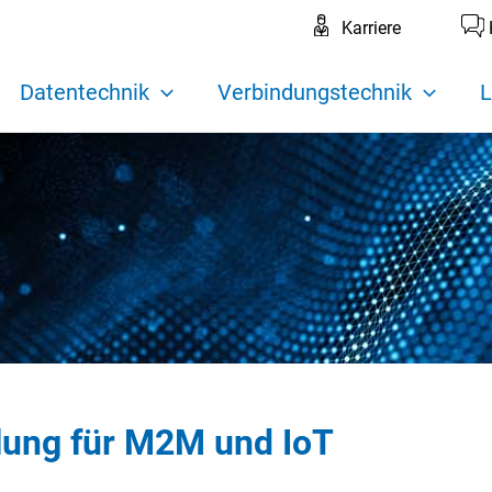
Karriere
Datentechnik
Verbindungstechnik
L
lung für M2M und IoT