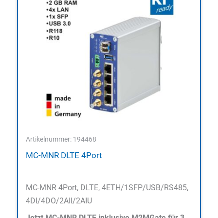
Artikelnummer: 194468
MC-MNR DLTE 4Port
MC-MNR 4Port, DLTE, 4ETH/1SFP/USB/RS485,
4DI/4DO/2AII/2AIU
Jetzt MC-MNR DLTE inklusive M2MGate für 3