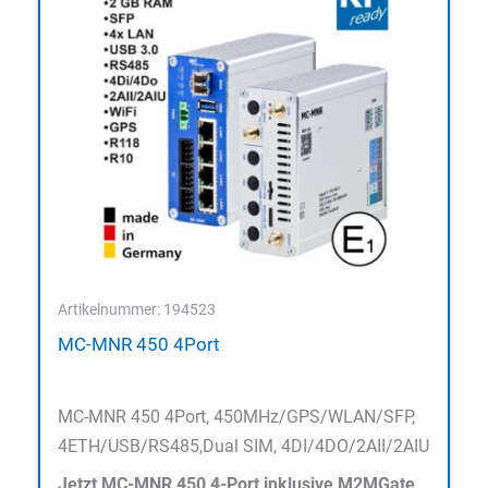
Artikelnummer: 194523
MC-MNR 450 4Port
MC-MNR 450 4Port, 450MHz/GPS/WLAN/SFP,
4ETH/USB/RS485,Dual SIM, 4DI/4DO/2AII/2AIU
Jetzt MC-MNR 450 4-Port inklusive M2MGate