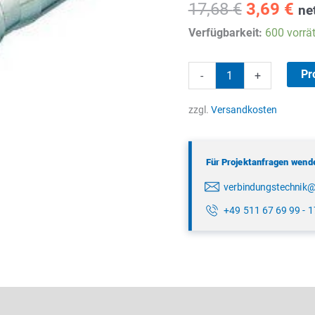
Ursprüng
Ak
17,68
€
3,69
€
ne
Preis
Pr
Verfügbarkeit:
600 vorrät
war:
ist
17,68 €
3,
binder
Pr
-
+
99
5610
zzgl.
Versandkosten
210
04
Für Projektanfragen wenden
Menge
verbindungstechnik
+49 511 67 69 99 - 
lätter & Downloads