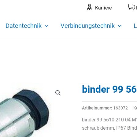
Karriere
Datentechnik
Verbindungstechnik
L
binder 99 5
Artikelnummer:
163072
K
binder 99 5610 210 04 M1
schraubklemm, IP67 Binde