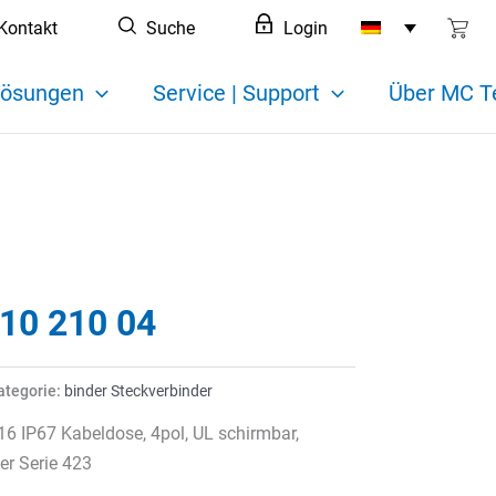
Kontakt
Suche
Login
ösungen
Service | Support
Über MC T
610 210 04
ategorie:
binder Steckverbinder
6 IP67 Kabeldose, 4pol, UL schirmbar,
r Serie 423