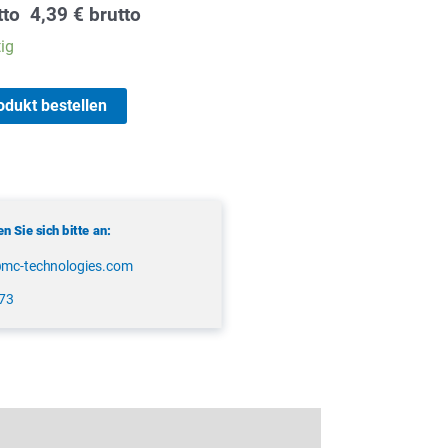
licher
tueller
tto
4,39
€
brutto
eis
ig
:
69 €.
odukt bestellen
 Sie sich bitte an:
@mc-technologies.com
173