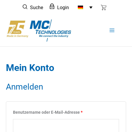
Zum
Suche
Login
Inhalt
springen
Mein Konto
Start
Mein Konto
Anmelden
Erforderlich
Benutzername oder E-Mail-Adresse
*