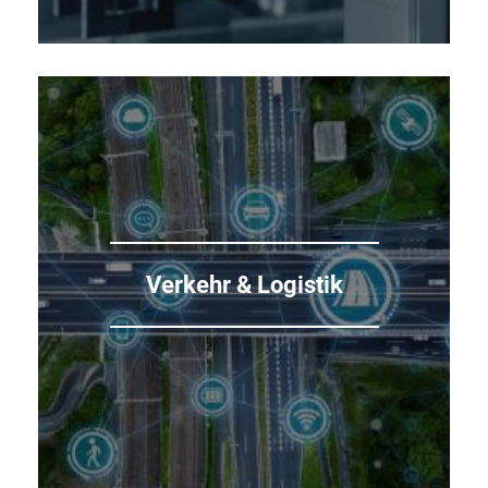
Intelligente Verkehrssysteme:
Verkehrssteuerung per
Mobilfunk
Informieren und steuern mit Mobilfunk-
Verkehr & Logistik
Systemen
Fahrgastinformationssysteme
Verkehrsbeobachtung
mehr...