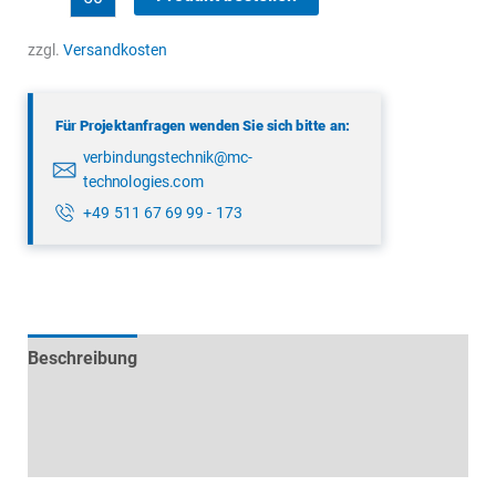
08
2676
zzgl.
Versandkosten
000
000
Für Projektanfragen wenden Sie sich bitte an:
Menge
verbindungstechnik@mc-
technologies.com
+49 511 67 69 99 - 173
Beschreibung
Technische Daten
Datenblätter & Downloads