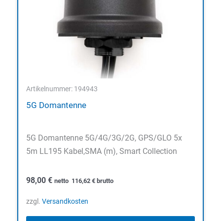
Artikelnummer: 194943
5G Domantenne
5G Domantenne 5G/4G/3G/2G, GPS/GLO 5x
5m LL195 Kabel,SMA (m), Smart Collection
98,00
€
netto
116,62
€
brutto
zzgl.
Versandkosten