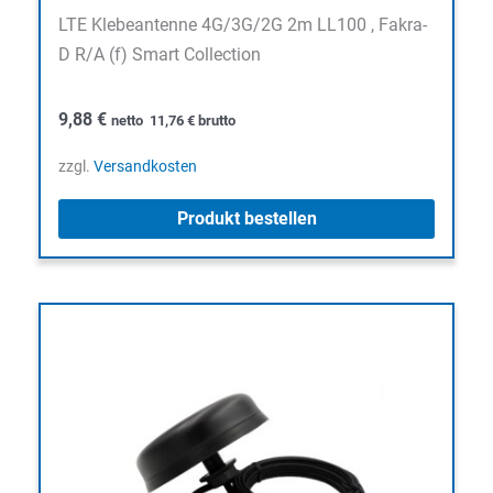
LTE Klebeantenne 4G/3G/2G 2m LL100 , Fakra-
D R/A (f) Smart Collection
9,88
€
netto
11,76
€
brutto
zzgl.
Versandkosten
Produkt bestellen