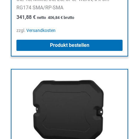
RG174 SMA/RP-SMA
341,88
€
netto
406,84
€
brutto
zzgl.
Versandkosten
Produkt bestellen