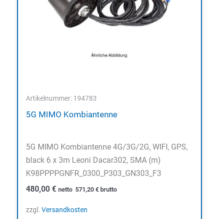
Artikelnummer: 194783
5G MIMO Kombiantenne
5G MIMO Kombiantenne 4G/3G/2G, WIFI, GPS,
black 6 x 3m Leoni Dacar302, SMA (m)
K98PPPPGNFR_0300_P303_GN303_F3
480,00
€
netto
571,20
€
brutto
zzgl.
Versandkosten