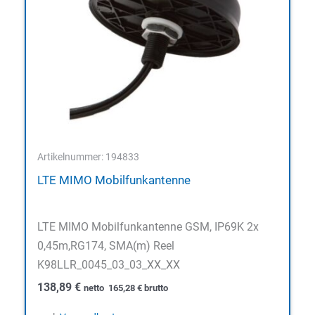
Artikelnummer: 194833
LTE MIMO Mobilfunkantenne
LTE MIMO Mobilfunkantenne GSM, IP69K 2x
0,45m,RG174, SMA(m) Reel
K98LLR_0045_03_03_XX_XX
138,89
€
netto
165,28
€
brutto