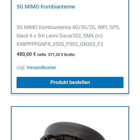
5G MIMO Kombiantenne
5G MIMO Kombiantenne 4G/3G/2G, WIFI, GPS,
black 6 x 5m Leoni Dacar302, SMA (m)
K98PPPPGNFR_0500_P303_GN303_F3
480,00
€
netto
571,20
€
brutto
zzgl.
Versandkosten
Produkt bestellen