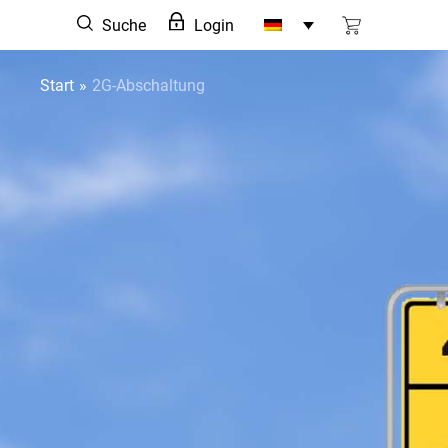
Zum
Suche
Login
Inhalt
springen
Start
2G-Abschaltung