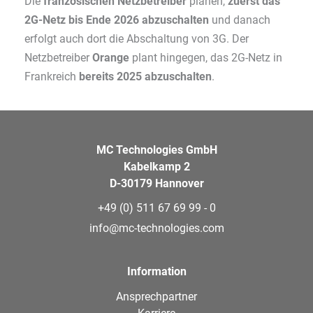
Die
französischen Netzbetreiber
planen,
zuerst das
2G-Netz bis Ende 2026 abzuschalten
und danach
erfolgt auch dort die Abschaltung von 3G. Der
Netzbetreiber
Orange
plant hingegen, das 2G-Netz in
Frankreich
bereits 2025 abzuschalten
.
MC Technologies GmbH
Kabelkamp 2
D-30179 Hannover
+49 (0) 511 67 69 99 - 0
info@mc-technologies.com
Information
Ansprechpartner