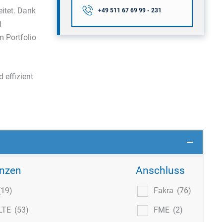
eitet. Dank
+49 511 67 69 99 - 231
d
 Portfolio
 effizient
nzen
Anschluss
(19)
Fakra
(76)
LTE
(53)
FME
(2)