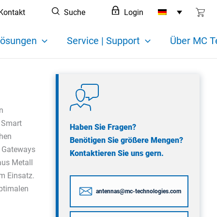
Kontakt
Suche
Login
ösungen
Service | Support
Über MC T
en
h Smart
Haben Sie Fragen?
chen
Benötigen Sie größere Mengen?
r Gateways
Kontaktieren Sie uns gern.
aus Metall
m Einsatz.
ptimalen
antennas@mc-technologies.com