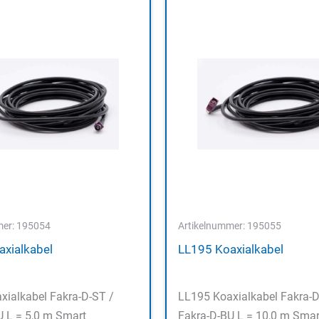
mer: 195054
Artikelnummer: 195055
xialkabel
LL195 Koaxialkabel
xialkabel Fakra-D-ST /
LL195 Koaxialkabel Fakra-D
U L = 5,0 m Smart
Fakra-D-BU L = 10,0 m Smar