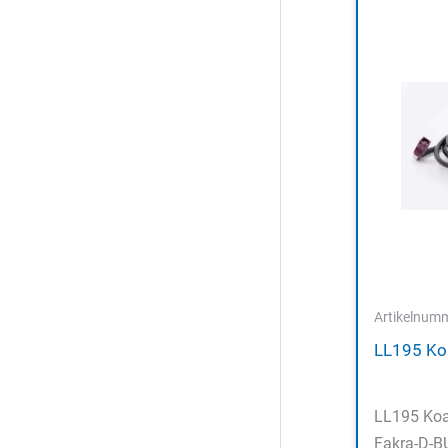
Artikelnum
LL195 Koa
LL195 Koa
Fakra-D-B