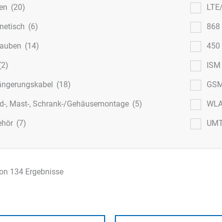
ben
(20)
LTE
netisch
(6)
868
rauben
(14)
450
(2)
IS
ängerungskabel
(18)
GS
-, Mast-, Schrank-/Gehäusemontage
(5)
WL
ehör
(7)
UM
on 134 Ergebnisse