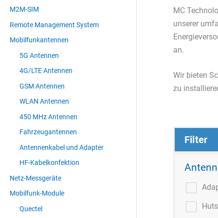
M2M-SIM
MC Technolog
unserer umfa
Remote Management System
Energieverso
Mobilfunkantennen
an.
5G Antennen
4G/LTE Antennen
Wir bieten Sc
GSM Antennen
zu installier
WLAN Antennen
450 MHz Antennen
Fahrzeugantennen
Filter
Antennenkabel und Adapter
HF-Kabelkonfektion
Antenn
Netz-Messgeräte
Ada
Mobilfunk-Module
Huts
Quectel