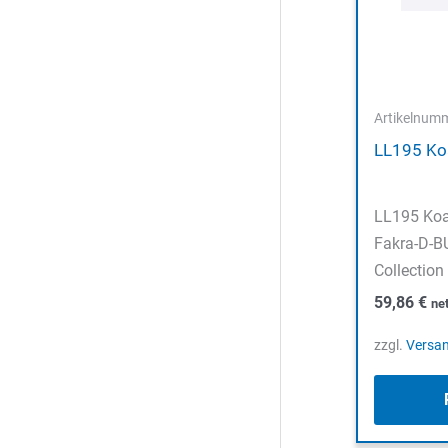
Artikelnum
LL195 Koa
LL195 Koa
Fakra-D-B
Collection
59,86
€
ne
zzgl.
Versa