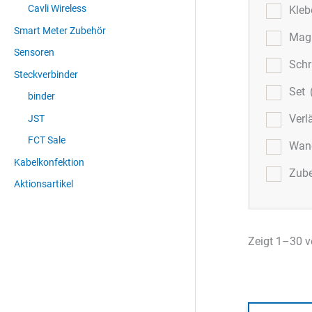
Cavli Wireless
Kle
Smart Meter Zubehör
Mag
Sensoren
Sch
Steckverbinder
Set
binder
Verl
JST
FCT Sale
Wand
Kabelkonfektion
Zub
Aktionsartikel
Zeigt 1–30 v