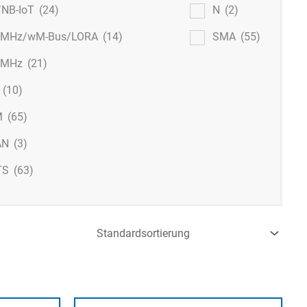
/NB-IoT
(24)
N
(2)
 MHz/wM-Bus/LORA
(14)
SMA
(55)
 MHz
(21)
M
(10)
M
(65)
AN
(3)
TS
(63)