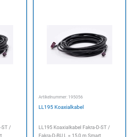
Artikelnummer: 195056
LL195 Koaxialkabel
-ST /
LL195 Koaxialkabel Fakra-D-ST /
t
Fakra-D-BU L = 15,0 m Smart