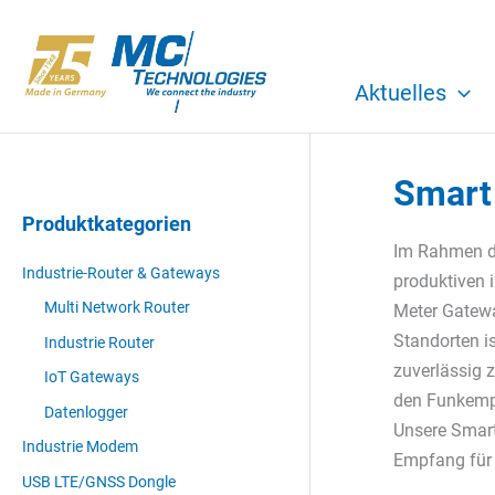
Zum
Inhalt
springen
Aktuelles
Smart
Produktkategorien
Im Rahmen 
Industrie-Router & Gateways
produktiven 
Multi Network Router
Meter Gatewa
Standorten i
Industrie Router
zuverlässig 
IoT Gateways
den Funkempf
Datenlogger
Unsere Smart
Industrie Modem
Empfang für 
USB LTE/GNSS Dongle