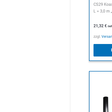
CS29 Koax
L = 3,0 m 
21,32
€
ne
zzgl.
Versa