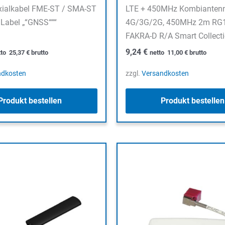
ialkabel FME-ST / SMA-ST
LTE + 450MHz Kombianten
„Label „“GNSS“““
4G/3G/2G, 450MHz 2m RG1
FAKRA-D R/A Smart Collect
9,24
€
tto
25,37
€
brutto
netto
11,00
€
brutto
ndkosten
zzgl.
Versandkosten
Produkt bestellen
Produkt bestellen