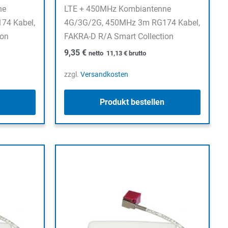
ne
LTE + 450MHz Kombiantenne
74 Kabel,
4G/3G/2G, 450MHz 3m RG174 Kabel,
ion
FAKRA-D R/A Smart Collection
9,35
€
netto
11,13
€
brutto
zzgl.
Versandkosten
Produkt bestellen