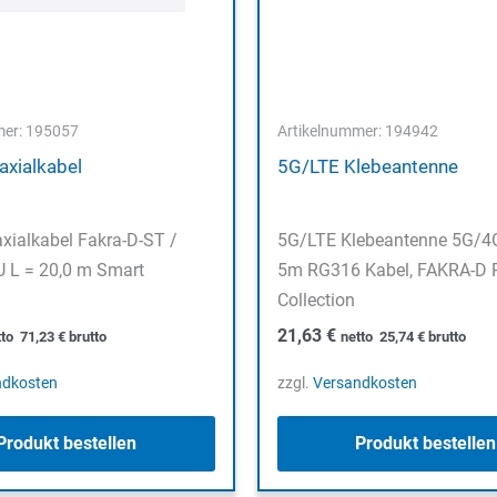
mer: 195057
Artikelnummer: 194942
xialkabel
5G/LTE Klebeantenne
xialkabel Fakra-D-ST /
5G/LTE Klebeantenne 5G/4
U L = 20,0 m Smart
5m RG316 Kabel, FAKRA-D 
Collection
21,63
€
tto
71,23
€
brutto
netto
25,74
€
brutto
ndkosten
zzgl.
Versandkosten
Produkt bestellen
Produkt bestellen