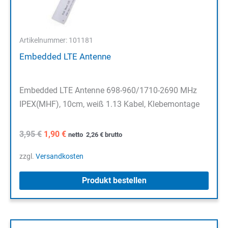
Artikelnummer: 101181
Embedded LTE Antenne
Embedded LTE Antenne 698-960/1710-2690 MHz
IPEX(MHF), 10cm, weiß 1.13 Kabel, Klebemontage
Ursprünglicher
Aktueller
3,95
€
1,90
€
netto
2,26
€
brutto
Preis
Preis
war:
ist:
zzgl.
Versandkosten
3,95 €
1,90 €.
Produkt bestellen