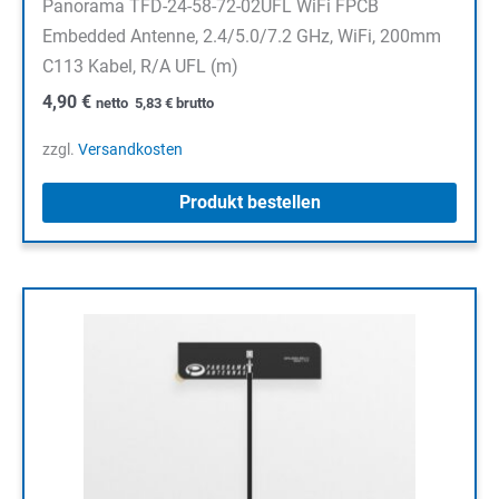
Panorama TFD-24-58-72-02UFL WiFi FPCB
Embedded Antenne, 2.4/5.0/7.2 GHz, WiFi, 200mm
C113 Kabel, R/A UFL (m)
4,90
€
netto
5,83
€
brutto
zzgl.
Versandkosten
Produkt bestellen