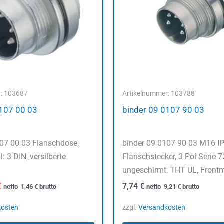
r: 103687
Artikelnummer: 103788
0107 00 03
binder 09 0107 90 03
107 00 03 Flanschdose,
binder 09 0107 90 03 M16 I
l: 3 DIN, versilberte
Flanschstecker, 3 Pol Serie 7
ungeschirmt, THT UL, Front
ünglicher
Aktueller
€
7,74
€
netto
1,46
€
brutto
netto
9,21
€
brutto
Preis
ist:
kosten
zzgl.
Versandkosten
€
1,23 €.