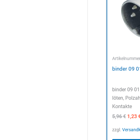
Artikelnumme
binder 09 
binder 09 0
löten, Polzah
Kontakte
Urspr
5,96
€
1,23
Preis
war:
zzgl.
Versand
5,96 