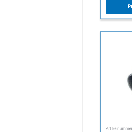
P
Artikelnumme