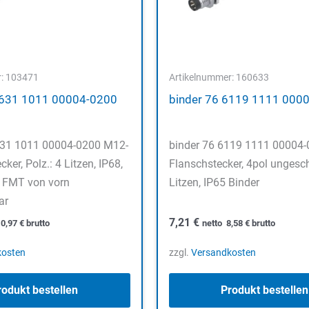
r: 103471
Artikelnummer: 160633
0631 1011 00004-0200
binder 76 6119 1111 000
631 1011 00004-0200 M12-
binder 76 6119 1111 00004
ker, Polz.: 4 Litzen, IP68,
Flanschstecker, 4pol ungesch
 FMT von vorn
Litzen, IP65 Binder
ar
7,21
€
10,97
€
brutto
netto
8,58
€
brutto
kosten
zzgl.
Versandkosten
rodukt bestellen
Produkt bestellen