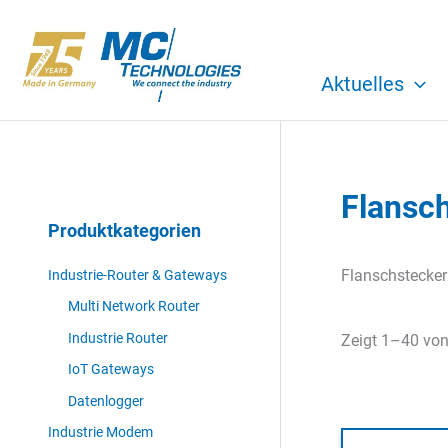
Zum
Inhalt
springen
Aktuelles
Flansc
Produktkategorien
Flanschstecker
Industrie-Router & Gateways
Multi Network Router
Industrie Router
Zeigt 1–40 von
IoT Gateways
Datenlogger
Industrie Modem