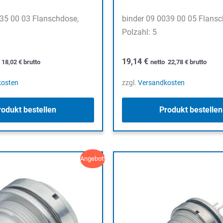
035 00 03 Flanschdose,
binder 09 0039 00 05 Flansc
Polzahl: 5
19,14
€
o
18,02
€
brutto
netto
22,78
€
brutto
kosten
zzgl.
Versandkosten
rodukt bestellen
Produkt bestellen
Angebot!