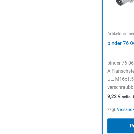
Artikelnumme
binder 76 
binder 76 0
A Flanschstec
UL, M16x1.5
verschraubb
9,22
€
netto
zzgl.
Versand
P