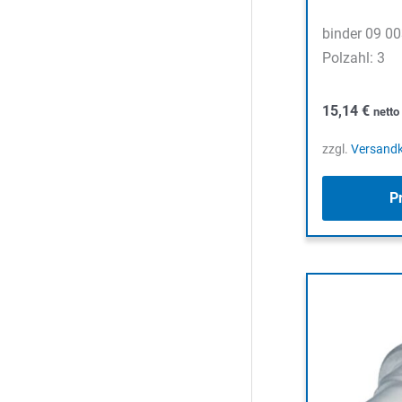
binder 09 0
Polzahl: 3
15,14
€
nett
zzgl.
Versand
P