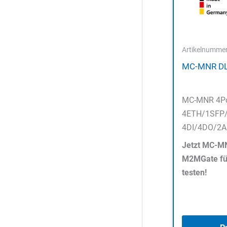
Artikelnumme
MC-MNR DL
MC-MNR 4Por
4ETH/1SFP/
4DI/4DO/2AI
Jetzt MC-MN
M2MGate für
testen!