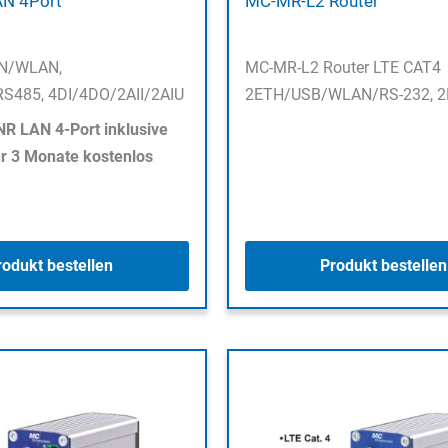
N 4Port
MC-MR-L2 Router
N/WLAN,
MC-MR-L2 Router LTE CAT4
S485, 4DI/4DO/2AII/2AIU
2ETH/USB/WLAN/RS-232, 2
R LAN 4-Port inklusive
 3 Monate kostenlos
rodukt bestellen
Produkt bestellen