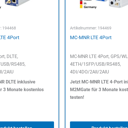
r: 194468
Artikelnummer: 194469
TE 4Port
MC-MNR LTE 4Port
t, DLTE,
MC-MNR LTE 4Port, GPS/WL
USB/RS485,
4ETH/1SFP/USB/RS485,
I/2AIU
4DI/4DO/2AII/2AIU
R DLTE inklusive
Jetzt MC-MNR LTE 4-Port in
 3 Monate kostenlos
M2MGate für 3 Monate kost
testen!