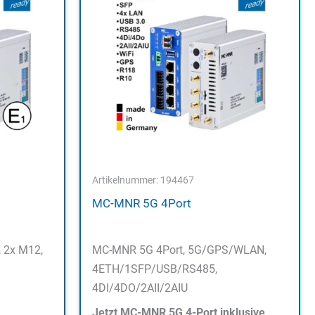
Artikelnummer: 194467
MC-MNR 5G 4Port
 2x M12,
MC-MNR 5G 4Port, 5G/GPS/WLAN,
4ETH/1SFP/USB/RS485,
4DI/4DO/2AII/2AIU
Jetzt MC-MNR 5G 4-Port inklusive