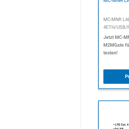
MC-MNR LA
MC-MNR LA
4ETH/USB/R
Jetzt MC-MN
M2MGate für
testen!
P