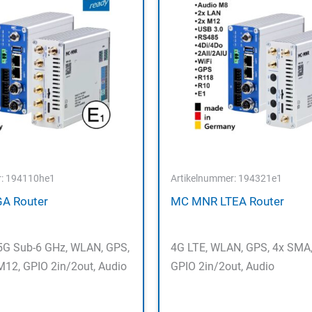
r: 194110he1
Artikelnummer: 194321e1
A Router
MC MNR LTEA Router
5G Sub-6 GHz, WLAN, GPS,
4G LTE, WLAN, GPS, 4x SMA,
M12, GPIO 2in/2out, Audio
GPIO 2in/2out, Audio