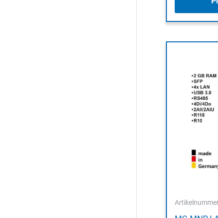
P
Artikelnumme