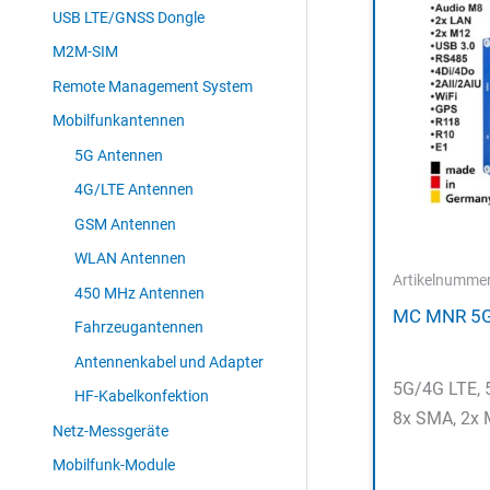
USB LTE/GNSS Dongle
M2M-SIM
Remote Management System
Mobilfunkantennen
5G Antennen
4G/LTE Antennen
GSM Antennen
WLAN Antennen
Artikelnumme
450 MHz Antennen
MC MNR 5G
Fahrzeugantennen
Antennenkabel und Adapter
5G/4G LTE, 
HF-Kabelkonfektion
8x SMA, 2x 
Netz-Messgeräte
Mobilfunk-Module