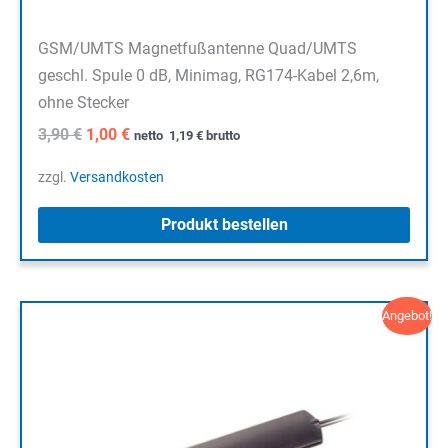
GSM/UMTS Magnetfußantenne Quad/UMTS
geschl. Spule 0 dB, Minimag, RG174-Kabel 2,6m,
ohne Stecker
Ursprünglicher
Aktueller
3,90
€
1,00
€
netto
1,19
€
brutto
Preis
Preis
war:
ist:
zzgl.
Versandkosten
3,90 €
1,00 €.
Produkt bestellen
Angebot!