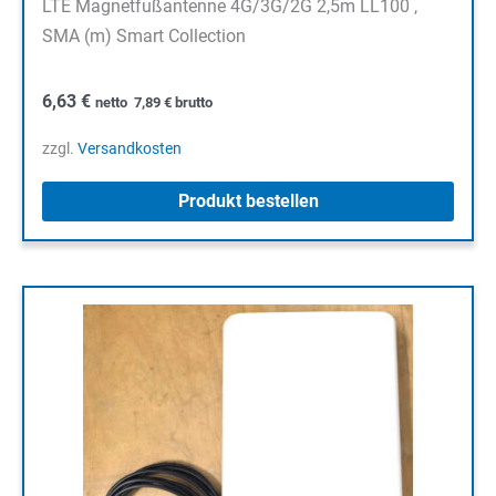
LTE Magnetfußantenne 4G/3G/2G 2,5m LL100 ,
SMA (m) Smart Collection
6,63
€
netto
7,89
€
brutto
zzgl.
Versandkosten
Produkt bestellen