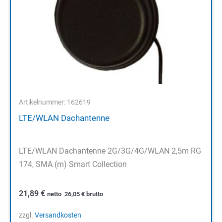
Artikelnummer: 162619
LTE/WLAN Dachantenne
LTE/WLAN Dachantenne 2G/3G/4G/WLAN 2,5m RG
174, SMA (m) Smart Collection
21,89
€
netto
26,05
€
brutto
zzgl.
Versandkosten