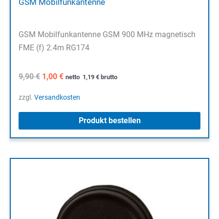
GSM Mobilfunkantenne
GSM Mobilfunkantenne GSM 900 MHz magnetisch
FME (f) 2.4m RG174
Ursprünglicher
Aktueller
9,90
€
1,00
€
netto
1,19
€
brutto
Preis
Preis
war:
ist:
zzgl.
Versandkosten
9,90 €
1,00 €.
Produkt bestellen