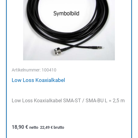
Artikelnummer: 100410
Low Loss Koaxialkabel
Low Loss Koaxialkabel SMA-ST / SMA-BU L = 2,5 m
18,90
€
netto
22,49
€
brutto