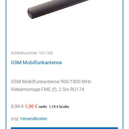
Artikelnummer: 101166
GSM Mobilfunkantenne
GSM Mobilfunkantenne 900/1800 MHz
Klebemontage FME (f), 2.5m RG174
Ursprünglicher
Aktueller
2,90
€
1,00
€
netto
1,19
€
brutto
Preis
Preis
war:
ist:
zzgl.
Versandkosten
2,90 €
1,00 €.