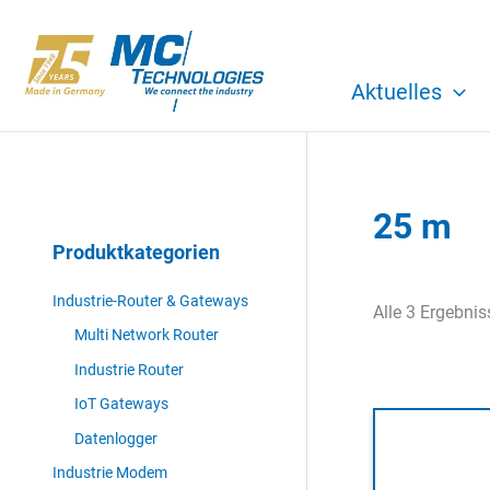
Zum
Inhalt
springen
Aktuelles
25 m
Produktkategorien
Industrie-Router & Gateways
Alle 3 Ergebni
Multi Network Router
Industrie Router
IoT Gateways
Datenlogger
Industrie Modem