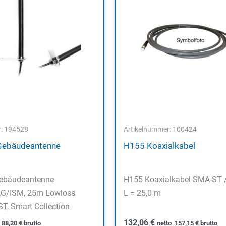
r: 194528
Artikelnummer: 100424
Gebäudeantenne
H155 Koaxialkabel
ebäudeantenne
H155 Koaxialkabel SMA-ST 
G/ISM, 25m Lowloss
L = 25,0 m
T, Smart Collection
132,06
€
o
88,20
€
brutto
netto
157,15
€
brutto