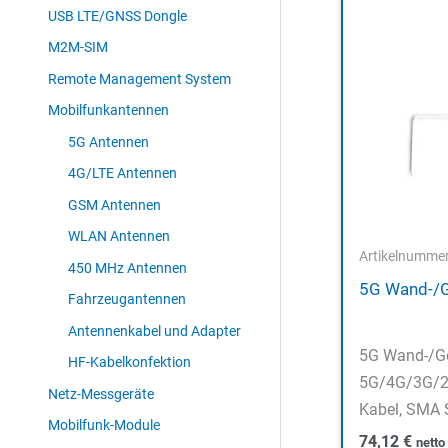
USB LTE/GNSS Dongle
M2M-SIM
Remote Management System
Mobilfunkantennen
5G Antennen
4G/LTE Antennen
GSM Antennen
WLAN Antennen
Artikelnumme
450 MHz Antennen
5G Wand-/
Fahrzeugantennen
Antennenkabel und Adapter
5G Wand-/G
HF-Kabelkonfektion
5G/4G/3G/2
Netz-Messgeräte
Kabel, SMA S
Mobilfunk-Module
74,12
€
nett