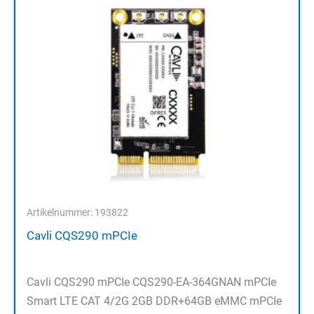
Artikelnummer: 193822
Cavli CQS290 mPCIe
Cavli CQS290 mPCIe CQS290-EA-364GNAN mPCIe
Smart LTE CAT 4/2G 2GB DDR+64GB eMMC mPCIe