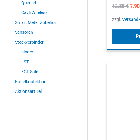
Quectel
Ursp
12,85
€
7,9
Prei
Cavli Wireless
war:
zzgl.
Versand
Smart Meter Zubehör
12,8
Sensoren
P
Steckverbinder
binder
JST
FCT Sale
Kabelkonfektion
Aktionsartikel