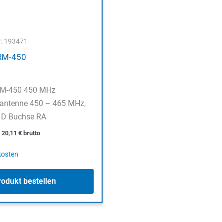
r: 193471
RM-450
M-450 450 MHz
antenne 450 – 465 MHz,
 D Buchse RA
o
20,11
€
brutto
kosten
rodukt bestellen