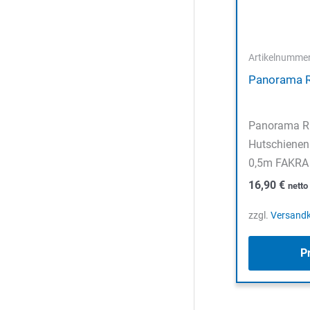
Artikelnumme
Panorama 
Panorama R
Hutschienen
0,5m FAKRA
16,90
€
nett
zzgl.
Versand
P