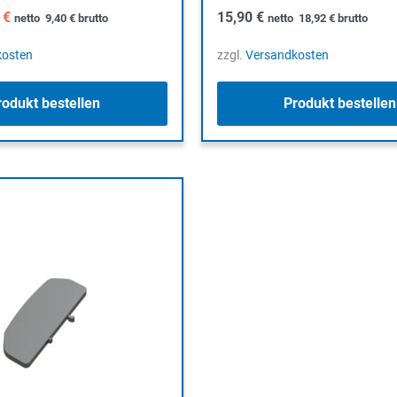
rünglicher
Aktueller
0
€
15,90
€
netto
9,40
€
brutto
netto
18,92
€
brutto
s
Preis
ist:
kosten
zzgl.
Versandkosten
5 €
7,90 €.
rodukt bestellen
Produkt bestellen