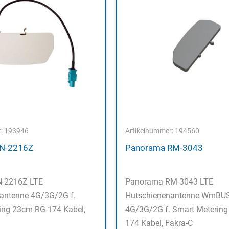
r: 193946
Artikelnummer: 194560
IN-2216Z
Panorama RM-3043
N-2216Z LTE
Panorama RM-3043 LTE
antenne 4G/3G/2G f.
Hutschienenantenne WmBU
ing 23cm RG-174 Kabel,
4G/3G/2G f. Smart Metering
174 Kabel, Fakra-C