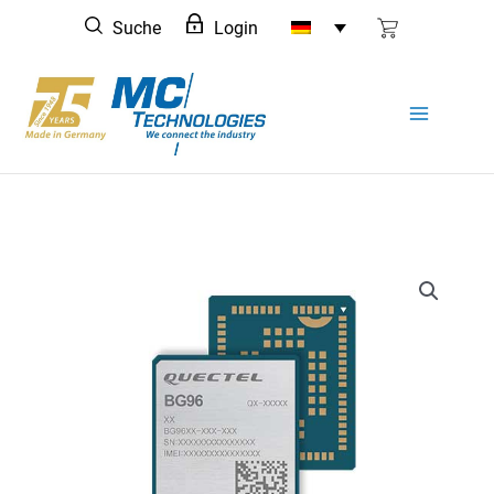
Zum
Suche
Login
Inhalt
springen