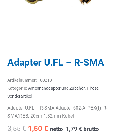
Adapter U.FL – R-SMA
Artikelnummer:
100210
Kategorie:
Antennenadapter und Zubehör
,
Hirose
,
Sonderartikel
Adapter U.FL – R-SMA Adapter 502-A IPEX(f), R-
SMA(f)EB, 20cm 1.32mm Kabel
Ursprünglicher
Aktueller
3,55
€
1,50
€
netto
1,79
€
brutto