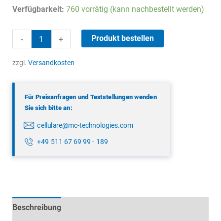
Preis
Preis
Verfügbarkeit:
760 vorrätig (kann nachbestellt werden)
war:
ist:
3,55 €
1,50 €.
Adapter
Produkt bestellen
-
+
U.FL
–
zzgl.
Versandkosten
R-
SMA
Für Preisanfragen und Teststellungen wenden
Menge
Sie sich bitte an:
cellulare@mc-technologies.com
+49 511 67 69 99 - 189
Beschreibung