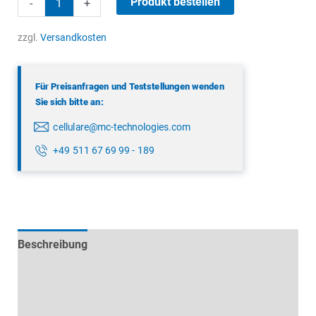
Produkt bestellen
-
+
U.FL
-
zzgl.
Versandkosten
FME
Menge
Für Preisanfragen und Teststellungen wenden
Sie sich bitte an:
cellulare@mc-technologies.com
+49 511 67 69 99 - 189
Beschreibung
Technische Daten
Datenblätter & Downloads