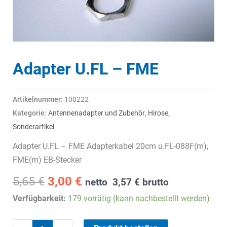
Adapter U.FL – FME
Artikelnummer:
100222
Kategorie:
Antennenadapter und Zubehör
,
Hirose
,
Sonderartikel
Adapter U.FL – FME Adapterkabel 20cm u.FL-088F(m),
FME(m) EB-Stecker
Ursprünglicher
Aktueller
5,65
€
3,00
€
netto
3,57
€
brutto
Preis
Preis
Verfügbarkeit:
179 vorrätig (kann nachbestellt werden)
war:
ist:
5,65 €
3,00 €.
Adapter