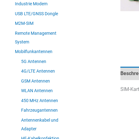
Industrie Modem
USB LTE/GNSS Dongle
M2M-SIM
Remote Management
System
Mobilfunkantennen
5G Antennen
4G/LTE Antennen
Beschre
GSM Antennen
SIM-Kart
WLAN Antennen
450 MHz Antennen
Fahrzeugantennen
Antennenkabel und
Adapter
HF-Kabelkonfektion