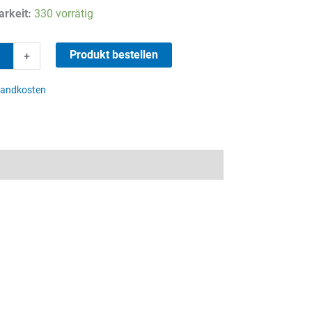
Preis
Preis
rkeit:
330 vorrätig
war:
ist:
10,57 €
3,90 €.
Produkt bestellen
+
lter
sandkosten