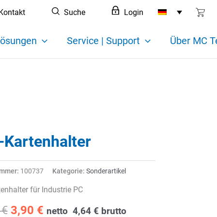
Kontakt
Suche
Login
ösungen
Service | Support
Über MC T
-Kartenhalter
ummer:
100737
Kategorie:
Sonderartikel
enhalter für Industrie PC
Ursprünglicher
Aktueller
7
€
3,90
€
netto
4,64
€
brutto