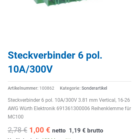
Steckverbinder 6 pol.
10A/300V
Artikelnummer:
100862
Kategorie:
Sonderartikel
Steckverbinder 6 pol. 10A/300V 3.81 mm Vertical, 16-26
AWG Würth Elektronik 691361300006 Reihenklemme für
MC100
Ursprünglicher
Aktueller
2,78
€
1,00
€
netto
1,19
€
brutto
Preis
Preis