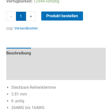
Verfügbarkeit:
12944 vorrätig
war:
ist:
2,78 €
1,00 €.
Steckverbinder
Produkt bestellen
-
+
6
pol.
zzgl.
Versandkosten
10A/300V
Menge
Beschreibung
Technische Daten
Datenblätter & Downloads
Steckbare Reihenklemme
3.81 mm
6 -polig
26AWG bis 16AWG