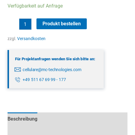
Verfügbarkeit auf Anfrage
LTE/GPS
Produkt bestellen
Dachantenne
Fakra
zzgl.
Versandkosten
Menge
Für Projektanfragen wenden Sie sich bitte an:
cellulare@mc-technologies.com
+49 511 67 69 99 - 177
Beschreibung
Technische Daten