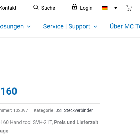
Kontakt
Suche
Login
ösungen
Service | Support
Über MC T
160
ummer:
102397
Kategorie:
JST Steckverbinder
160 Hand tool SVH-21T,
Preis und Lieferzeit
rage