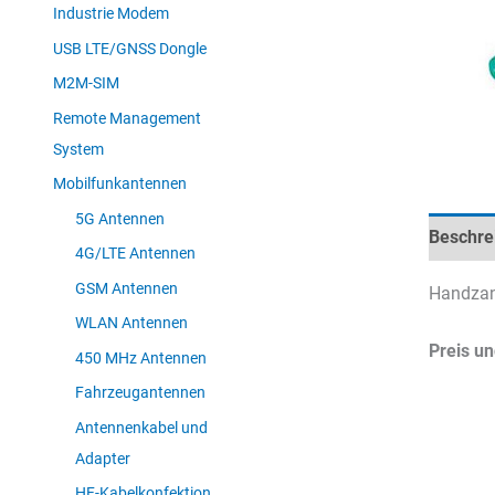
Industrie Modem
USB LTE/GNSS Dongle
M2M-SIM
Remote Management
System
Mobilfunkantennen
5G Antennen
Beschre
4G/LTE Antennen
GSM Antennen
Handza
WLAN Antennen
Preis un
450 MHz Antennen
Fahrzeugantennen
Antennenkabel und
Adapter
HF-Kabelkonfektion