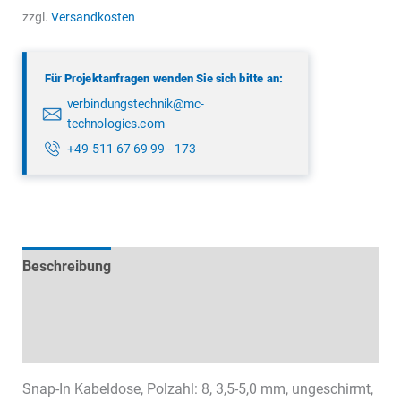
9226
zzgl.
Versandkosten
00
08
Für Projektanfragen wenden Sie sich bitte an:
Menge
verbindungstechnik@mc-
technologies.com
+49 511 67 69 99 - 173
Beschreibung
Technische Daten
Datenblätter & Downloads
Snap-In Kabeldose, Polzahl: 8, 3,5-5,0 mm, ungeschirmt,