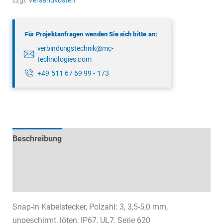
zzgl.
Versandkosten
00
03
Für Projektanfragen wenden Sie sich bitte an:
Menge
verbindungstechnik@mc-
technologies.com
+49 511 67 69 99 - 173
Beschreibung
Technische Daten
Datenblätter & Downloads
Snap-In Kabelstecker, Polzahl: 3, 3,5-5,0 mm,
ungeschirmt, löten, IP67, UL7, Serie 620