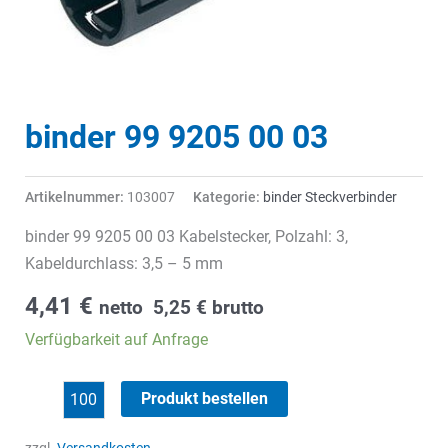
binder 99 9205 00 03
Artikelnummer:
103007
Kategorie:
binder Steckverbinder
binder 99 9205 00 03 Kabelstecker, Polzahl: 3,
Kabeldurchlass: 3,5 – 5 mm
4,41
€
netto
5,25
€
brutto
Verfügbarkeit auf Anfrage
binder
Produkt bestellen
99
9205