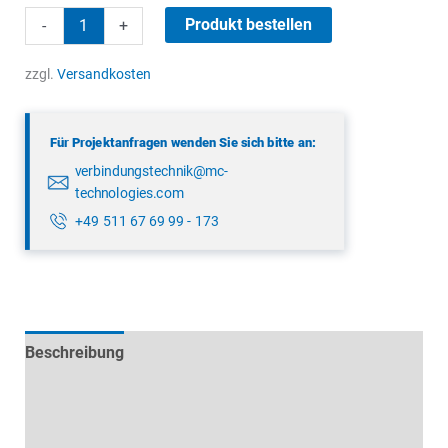
binder
Produkt bestellen
-
+
99
9108
zzgl.
Versandkosten
70
03
Für Projektanfragen wenden Sie sich bitte an:
Menge
verbindungstechnik@mc-
technologies.com
+49 511 67 69 99 - 173
Beschreibung
Technische Daten
Datenblätter & Downloads