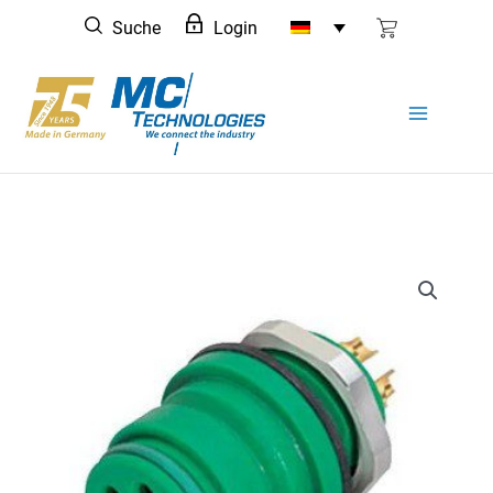
Zum
Suche
Login
Inhalt
springen