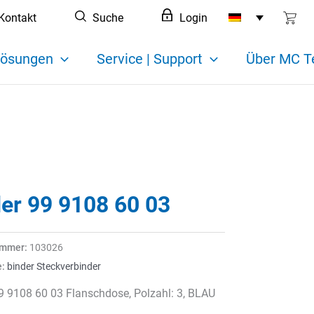
Kontakt
Suche
Login
ösungen
Service | Support
Über MC T
der 99 9108 60 03
ummer:
103026
e:
binder Steckverbinder
9 9108 60 03 Flanschdose, Polzahl: 3, BLAU