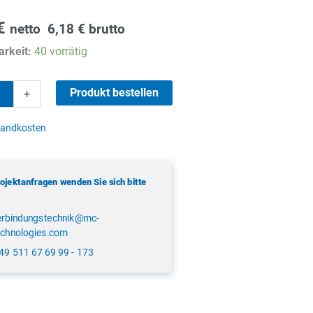
€
netto
6,18
€
brutto
rkeit:
40 vorrätig
Produkt bestellen
+
sandkosten
rojektanfragen wenden Sie sich bitte
erbindungstechnik@mc-
echnologies.com
49 511 67 69 99 - 173