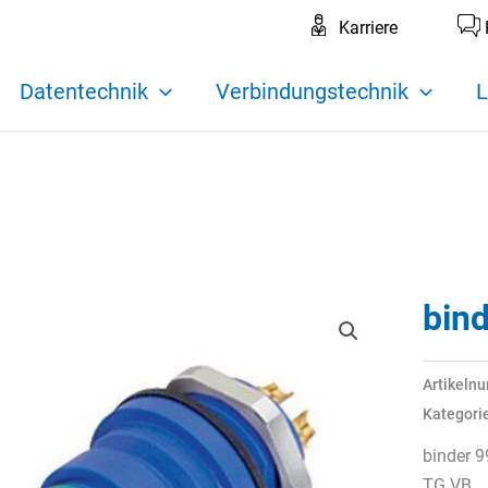
Karriere
Datentechnik
Verbindungstechnik
L
bin
Artikeln
Kategori
binder 9
TG VB