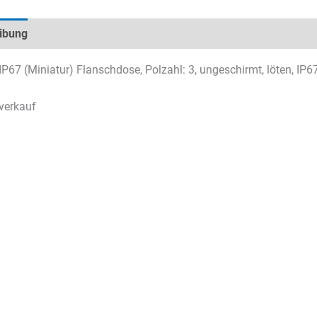
ibung
Technische Daten
Datenblätter & Downloads
IP67 (Miniatur) Flanschdose, Polzahl: 3, ungeschirmt, löten, IP6
verkauf