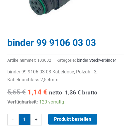
binder 99 9106 03 03
Artikelnummer:
103032
Kategorie:
binder Steckverbinder
binder 99 9106 03 03 Kabeldose, Polzahl: 3,
Kabeldurchlass:2,5-4mm
Ursprünglicher
Aktueller
5,65
€
1,14
€
netto
1,36
€
brutto
Preis
Preis
Verfügbarkeit:
120 vorrätig
war:
ist:
5,65 €
1,14 €.
binder
Produkt bestellen
-
+
99