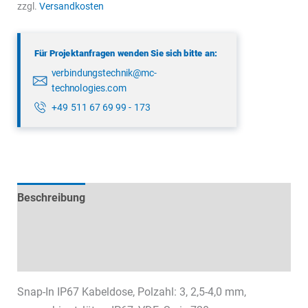
9106
zzgl.
Versandkosten
03
03
Für Projektanfragen wenden Sie sich bitte an:
Menge
verbindungstechnik@mc-
technologies.com
+49 511 67 69 99 - 173
Beschreibung
Technische Daten
Datenblätter & Downloads
Snap-In IP67 Kabeldose, Polzahl: 3, 2,5-4,0 mm,