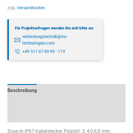
9105
zzgl.
Versandkosten
50
03
Für Projektanfragen wenden Sie sich bitte an:
Menge
verbindungstechnik@mc-
technologies.com
+49 511 67 69 99 - 173
Beschreibung
Technische Daten
Datenblätter & Downloads
Snap-In IP67 Kabelstecker, Polzahl: 3, 4,0-6,0 mm,