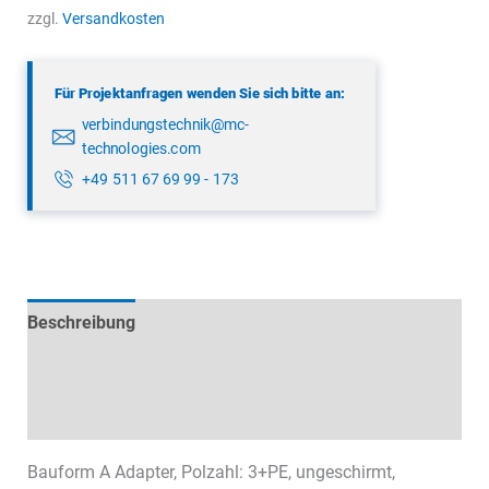
5702
zzgl.
Versandkosten
00
04
Für Projektanfragen wenden Sie sich bitte an:
Menge
verbindungstechnik@mc-
technologies.com
+49 511 67 69 99 - 173
Beschreibung
Technische Daten
Datenblätter & Downloads
Bauform A Adapter, Polzahl: 3+PE, ungeschirmt,