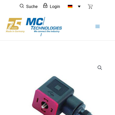
Zum
Suche
Login
Inhalt
springen