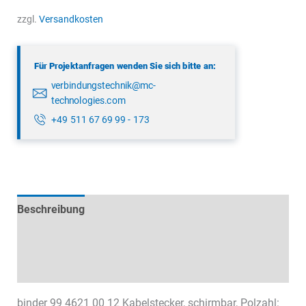
4621
zzgl.
Versandkosten
00
12
Für Projektanfragen wenden Sie sich bitte an:
Menge
verbindungstechnik@mc-
technologies.com
+49 511 67 69 99 - 173
Beschreibung
Technische Daten
Datenblätter & Downloads
binder 99 4621 00 12 Kabelstecker, schirmbar, Polzahl: