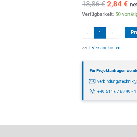
Ursprüng
Ak
13,86
€
2,84
€
ne
Preis
Pr
Verfügbarkeit:
50 vorräti
war:
ist
13,86 €
2,
binder
Pr
-
+
79
3104
zzgl.
Versandkosten
52
03
Für Projektanfragen wenden
Menge
verbindungstechnik
+49 511 67 69 99 - 
lätter & Downloads