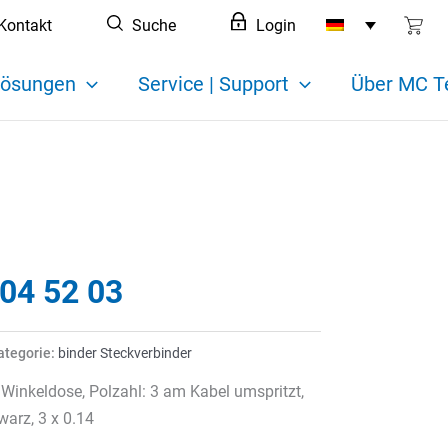
Kontakt
Suche
Login
ösungen
Service | Support
Über MC T
104 52 03
ategorie:
binder Steckverbinder
Winkeldose, Polzahl: 3 am Kabel umspritzt,
arz, 3 x 0.14