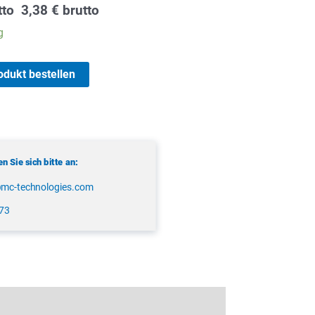
licher
tueller
tto
3,38
€
brutto
eis
g
:
84 €.
odukt bestellen
 Sie sich bitte an:
@mc-technologies.com
173