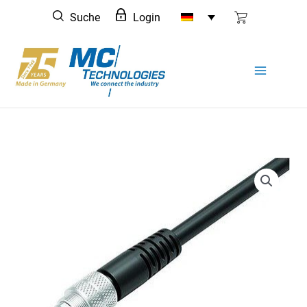
Zum
Suche
Login
Inhalt
springen