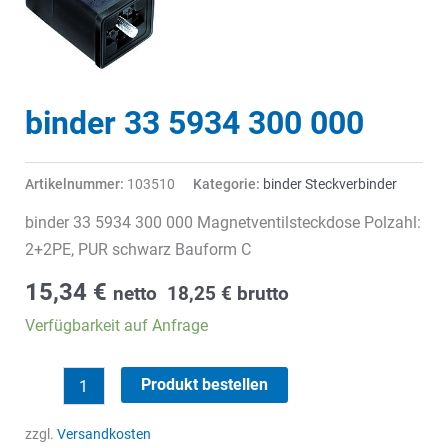
binder 33 5934 300 000
Artikelnummer:
103510
Kategorie:
binder Steckverbinder
binder 33 5934 300 000 Magnetventilsteckdose Polzahl:
2+2PE, PUR schwarz Bauform C
15,34
€
netto
18,25
€
brutto
Verfügbarkeit auf Anfrage
binder
Produkt bestellen
33
5934
zzgl.
Versandkosten