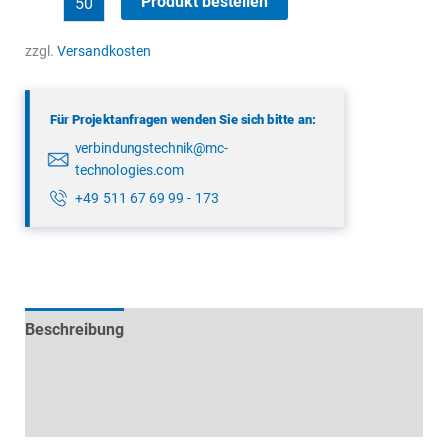
Produkt bestellen
09
9790
zzgl.
Versandkosten
71
05
Für Projektanfragen wenden Sie sich bitte an:
Menge
verbindungstechnik@mc-
technologies.com
+49 511 67 69 99 - 173
Beschreibung
Technische Daten
Datenblätter & Downloads