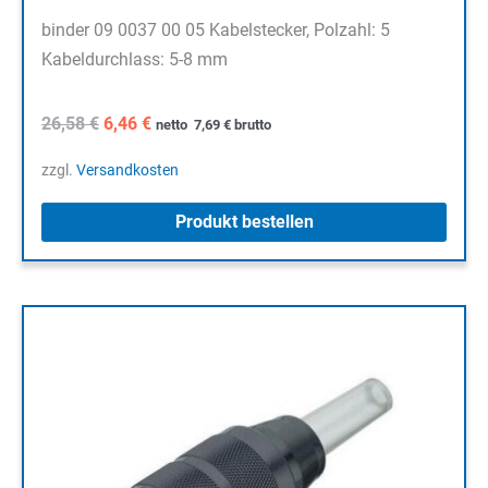
binder 09 0037 00 05 Kabelstecker, Polzahl: 5
Kabeldurchlass: 5-8 mm
Ursprünglicher
Aktueller
26,58
€
6,46
€
netto
7,69
€
brutto
Preis
Preis
war:
ist:
zzgl.
Versandkosten
26,58 €
6,46 €.
Produkt bestellen