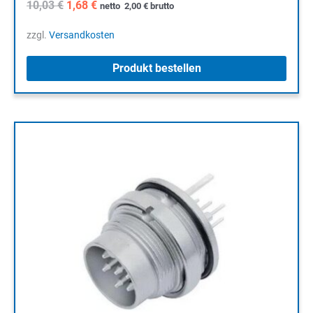
Ursprünglicher
Aktueller
10,03
€
1,68
€
netto
2,00
€
brutto
Preis
Preis
war:
ist:
zzgl.
Versandkosten
10,03 €
1,68 €.
Produkt bestellen