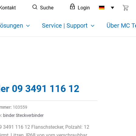
Kontakt
Suche
Login
ösungen
Service | Support
Über MC T
der 09 3491 116 12
ummer:
103559
e:
binder Steckverbinder
9 3491 116 12 Flanschstecker, Polzahl: 12
rmt, Litzen, IP68 von vorn verschraubbar