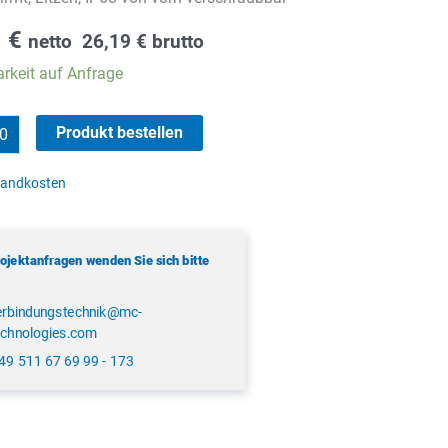
1
€
netto
26,19
€
brutto
rkeit auf Anfrage
Produkt bestellen
sandkosten
rojektanfragen wenden Sie sich bitte
erbindungstechnik@mc-
echnologies.com
49 511 67 69 99 - 173