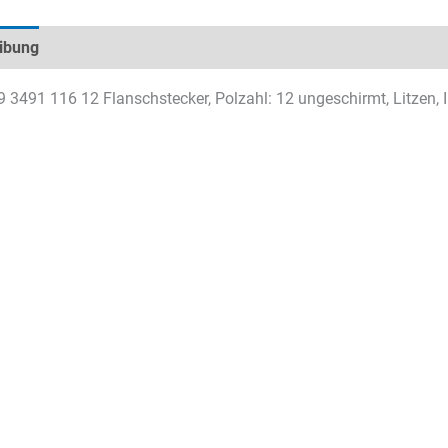
ibung
Technische Daten
Datenblätter & Downloads
9 3491 116 12 Flanschstecker, Polzahl: 12 ungeschirmt, Litzen,