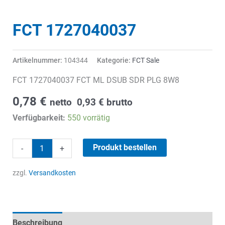
FCT 1727040037
Artikelnummer:
104344
Kategorie:
FCT Sale
FCT 1727040037 FCT ML DSUB SDR PLG 8W8
0,78
€
netto
0,93
€
brutto
Verfügbarkeit:
550 vorrätig
FCT
Produkt bestellen
-
+
1727040037
Menge
zzgl.
Versandkosten
Beschreibung