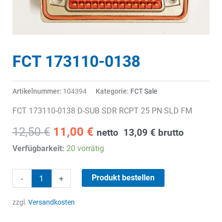
FCT 173110-0138
Artikelnummer:
104394
Kategorie:
FCT Sale
FCT 173110-0138 D-SUB SDR RCPT 25 PN SLD FM
Ursprünglicher
Aktueller
12,50
€
11,00
€
netto
13,09
€
brutto
Preis
Preis
Verfügbarkeit:
20 vorrätig
war:
ist:
12,50 €
11,00 €.
FCT
Produkt bestellen
-
+
173110-
0138
zzgl.
Versandkosten
Menge