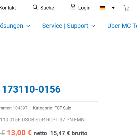
Kontakt
Suche
Login
ösungen
Service | Support
Über MC T
 173110-0156
ummer:
104397
Kategorie:
FCT Sale
3110-0156 DSUB SDR RCPT 37 PN FMNT
Ursprünglicher
Aktueller
0
€
13,00
€
netto
15,47
€
brutto