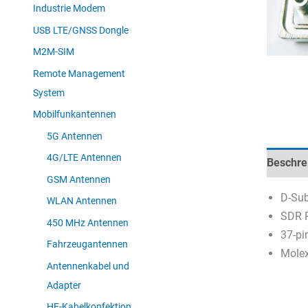
Industrie Modem
USB LTE/GNSS Dongle
M2M-SIM
Remote Management
System
Mobilfunkantennen
5G Antennen
4G/LTE Antennen
Beschre
GSM Antennen
D-Sub
WLAN Antennen
SDR R
450 MHz Antennen
37-pi
Fahrzeugantennen
Molex
Antennenkabel und
Adapter
HF-Kabelkonfektion