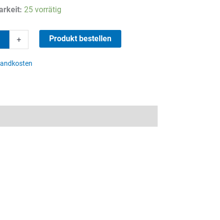
Preis
Preis
rkeit:
25 vorrätig
war:
ist:
15,20 €
13,00 €.
Produkt bestellen
+
sandkosten