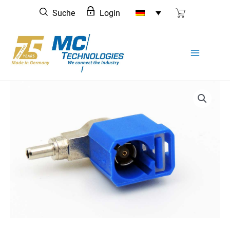
Zum
Suche
Login
Inhalt
springen