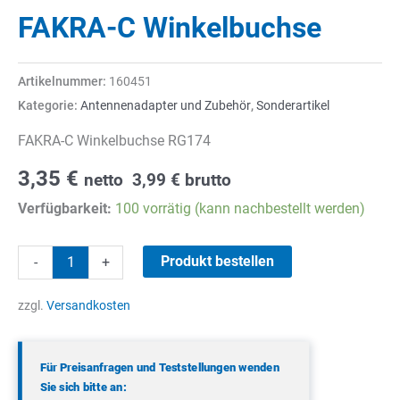
FAKRA-C Winkelbuchse
Artikelnummer:
160451
Kategorie:
Antennenadapter und Zubehör
,
Sonderartikel
FAKRA-C Winkelbuchse RG174
3,35
€
netto
3,99
€
brutto
Verfügbarkeit:
100 vorrätig (kann nachbestellt werden)
FAKRA-
Produkt bestellen
-
+
C
Winkelbuchse
zzgl.
Versandkosten
Menge
Für Preisanfragen und Teststellungen wenden
Sie sich bitte an: