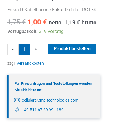
Fakra D Kabelbuchse Fakra D (f) für RG174
Ursprünglicher
Aktueller
1,75
€
1,00
€
netto
1,19
€
brutto
Preis
Preis
Verfügbarkeit:
319 vorrätig
war:
ist:
1,75 €
1,00 €.
Fakra
Produkt bestellen
-
+
D
Kabelbuchse
zzgl.
Versandkosten
Menge
Für Preisanfragen und Teststellungen wenden
Sie sich bitte an:
cellulare@mc-technologies.com
+49 511 67 69 99 - 189