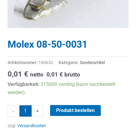
Molex 08-50-0031
Artikelnummer:
160632
Kategorie:
Sonderartikel
0,01
€
netto
0,01
€
brutto
Verfügbarkeit:
315000 vorrätig (kann nachbestellt
werden)
Molex
Produkt bestellen
-
+
08-
50-
zzgl.
Versandkosten
0031