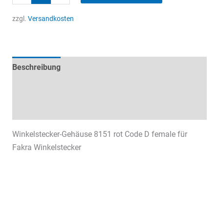
Winkelstecker
Menge
zzgl.
Versandkosten
Beschreibung
Technische Daten
Datenblätter & Downloads
Winkelstecker-Gehäuse 8151 rot Code D female für
Fakra Winkelstecker