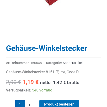
Gehäuse-Winkelstecker
Artikelnummer:
160648
Kategorie:
Sonderartikel
Gehäuse-Winkelstecker 8151 (f) rot, Code D
Ursprünglicher
Aktueller
2,90
€
1,19
€
netto
1,42
€
brutto
Preis
Preis
Verfügbarkeit:
540 vorrätig
war:
ist:
2,90 €
1,19 €.
Gehäuse-
Produkt bestellen
-
+