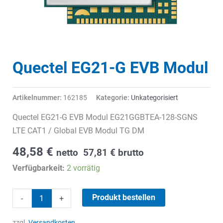
Quectel EG21-G EVB Modul
Artikelnummer:
162185
Kategorie:
Unkategorisiert
Quectel EG21-G EVB Modul EG21GGBTEA-128-SGNS
LTE CAT1 / Global EVB Modul TG DM
48,58
€
netto
57,81
€
brutto
Verfügbarkeit:
2 vorrätig
Quectel
Produkt bestellen
-
+
EG21-
G
zzgl.
Versandkosten